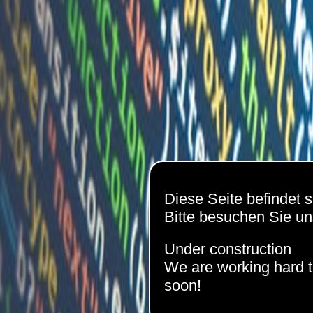
Diese Seite befindet s
Bitte besuchen Sie uns
Under construction
We are working hard t
soon!